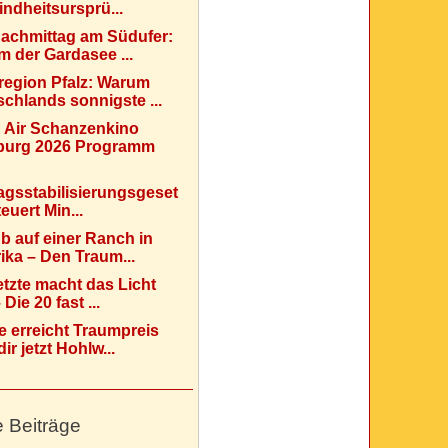
indheitsursprü...
Nachmittag am Südufer:
 der Gardasee ...
region Pfalz: Warum
chlands sonnigste ...
 Air Schanzenkino
urg 2026 Programm
agsstabilisierungsgeset
teuert Min...
b auf einer Ranch in
ka – Den Traum...
etzte macht das Licht
Die 20 fast ...
e erreicht Traumpreis
ir jetzt Hohlw...
e Beiträge