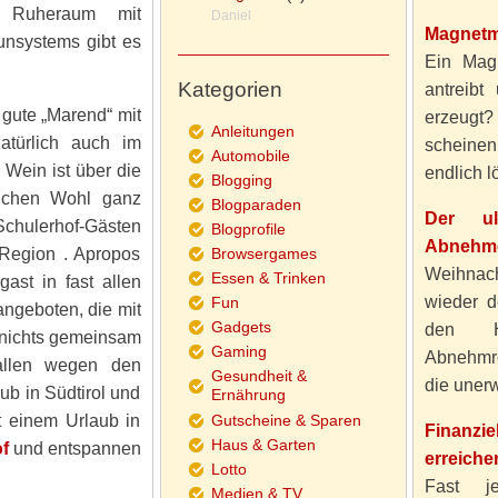
nd Ruheraum mit
Daniel
Magnetm
nsystems gibt es
Ein Magn
Kategorien
antreibt
 gute „Marend“ mit
erzeugt
Anleitungen
atürlich auch im
scheine
Automobile
 Wein ist über die
endlich lö
Blogging
lichen Wohl ganz
Blogparaden
Der ul
chulerhof-Gästen
Blogprofile
Abnehme
 Region . Apropos
Browsergames
Weihnach
Essen & Trinken
st in fast allen
wieder d
Fun
angeboten, die mit
Gadgets
den H
 nichts gemeinsam
Gaming
Abnehmre
allen wegen den
Gesundheit &
die unerw
ub in Südtirol und
Ernährung
t einem Urlaub in
Gutscheine & Sparen
Finanzi
Haus & Garten
f
und entspannen
erreiche
Lotto
Fast j
Medien & TV