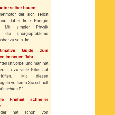
otor selber bauen
etmotor der sich selbst
 und dabei freie Energie
? Mit simpler Physik
n die Energieprobleme
sbar zu sein. Im ...
timative Guide zum
n im neuen Jahr
ten ist vorbei und man hat
eutlich zu viele Kilos auf
üften. Mit diesen
geln verlieren Sie schnell
ünschten Pf...
elle Freiheit schneller
n
eder hat schon von