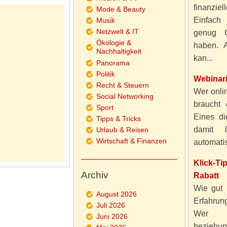
finanzie
Mode & Beauty
Einfach
Musik
Netzwelt & IT
genug 
Ökologie &
haben. A
Nachhaltigkeit
kan...
Panorama
Politik
Webinar
Recht & Steuern
Wer onlin
Social Networking
braucht 
Sport
Eines di
Tipps & Tricks
damit 
Urlaub & Reisen
Wirtschaft & Finanzen
automatisi
Klick-T
Archiv
Rabatt
Wie gut 
August 2026
Erfahru
Juli 2026
Wer al
Juni 2026
beziehun