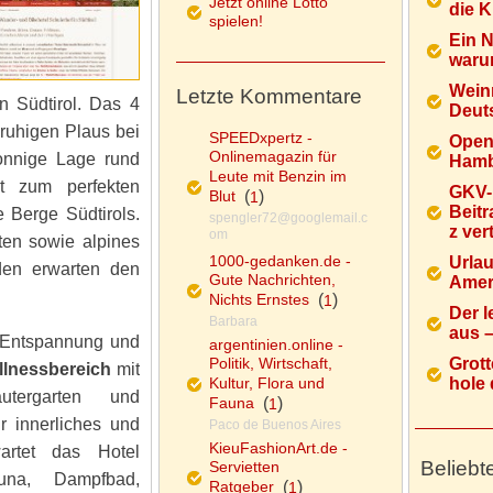
Jetzt online Lotto
die K
spielen!
Ein 
warum
Wein
Letzte Kommentare
in Südtirol. Das 4
Deuts
 ruhigen Plaus bei
SPEEDxpertz -
Open
Onlinemagazin für
sonnige Lage rund
Hamb
Leute mit Benzin im
t zum perfekten
GKV-
Blut
(
)
1
Beitr
 Berge Südtirols.
spengler72@googlemail.c
z ver
om
ten sowie alpines
1000-gedanken.de -
Urlau
den erwarten den
Gute Nachrichten,
Ameri
Nichts Ernstes
(
)
1
Der l
Barbara
aus – 
r Entspannung und
argentinien.online -
Politik, Wirtschaft,
Grott
lnessbereich
mit
Kultur, Flora und
hole d
äutergarten und
Fauna
(
)
1
r innerliches und
Paco de Buenos Aires
KieuFashionArt.de -
artet das Hotel
Beliebt
Servietten
una, Dampfbad,
Ratgeber
(
)
1