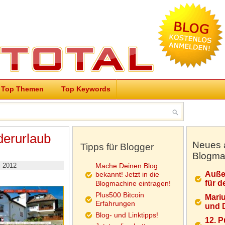
Top Themen
Top Keywords
derurlaub
Neues 
Tipps für Blogger
Blogma
i 2012
Mache Deinen Blog
Auße
bekannt! Jetzt in die
für d
Blogmachine eintragen!
Plus500 Bitcoin
Mariu
Erfahrungen
und D
Blog- und Linktipps!
12. 