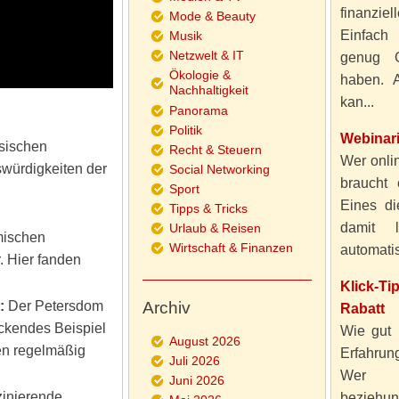
finanzie
Mode & Beauty
Einfach
Musik
Netzwelt & IT
genug 
Ökologie &
haben. A
Nachhaltigkeit
kan...
Panorama
Politik
Webinar
sischen
Recht & Steuern
Wer onlin
swürdigkeiten der
Social Networking
braucht 
Sport
n
Eines di
Tipps & Tricks
damit 
Urlaub & Reisen
mischen
Wirtschaft & Finanzen
automatisi
. Hier fanden
Klick-T
:
Der Petersdom
Archiv
Rabatt
uckendes Beispiel
Wie gut 
August 2026
den regelmäßig
Erfahru
Juli 2026
Wer al
Juni 2026
zinierende
beziehun