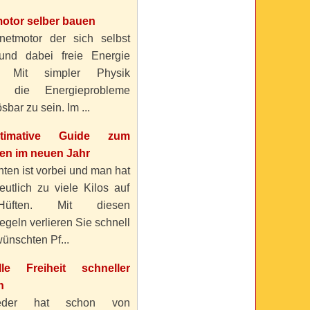
otor selber bauen
etmotor der sich selbst
 und dabei freie Energie
? Mit simpler Physik
n die Energieprobleme
sbar zu sein. Im ...
timative Guide zum
n im neuen Jahr
ten ist vorbei und man hat
eutlich zu viele Kilos auf
üften. Mit diesen
geln verlieren Sie schnell
ünschten Pf...
elle Freiheit schneller
n
eder hat schon von