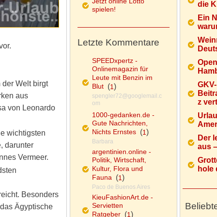
Jetzt online Lotto
die K
spielen!
Ein 
warum
Wein
Letzte Kommentare
vor.
Deuts
SPEEDxpertz -
Open
Onlinemagazin für
Hamb
Leute mit Benzin im
er Welt birgt
GKV-
Blut
(
)
1
Beitr
rken aus
spengler72@googlemail.c
z ver
om
sa von Leonardo
1000-gedanken.de -
Urlau
Gute Nachrichten,
Ameri
Nichts Ernstes
(
)
1
ie wichtigsten
Der l
Barbara
, darunter
aus – 
argentinien.online -
nnes Vermeer.
Politik, Wirtschaft,
Grott
Kultur, Flora und
hole d
dsten
Fauna
(
)
1
Paco de Buenos Aires
reicht. Besonders
KieuFashionArt.de -
Beliebt
Servietten
 das Ägyptische
Ratgeber
(
)
1