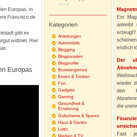
Daniel
en Europas, in
Magnetm
wie Francisco de
Ein Magn
Kategorien
antreibt
erzeugt
tstadt gibt es
Anleitungen
scheine
urgut widmet. Hier
Automobile
endlich lö
das
Blogging
Blogparaden
Der ul
Blogprofile
Abnehme
en Europas
Browsergames
Weihnach
Essen & Trinken
wieder d
Fun
Gadgets
den H
Gaming
Abnehmre
Gesundheit &
die unerw
Ernährung
Gutscheine & Sparen
Finanzi
Haus & Garten
erreiche
Lotto
Fast j
Medien & TV