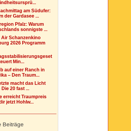
indheitsursprü...
Nachmittag am Südufer:
 der Gardasee ...
region Pfalz: Warum
chlands sonnigste ...
 Air Schanzenkino
urg 2026 Programm
agsstabilisierungsgeset
teuert Min...
b auf einer Ranch in
ka – Den Traum...
etzte macht das Licht
Die 20 fast ...
e erreicht Traumpreis
ir jetzt Hohlw...
e Beiträge