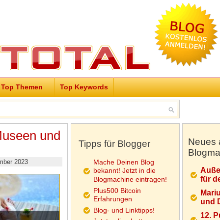
Top Themen
Top Keywords
 Museen und
Neues 
Tipps für Blogger
Blogma
mber 2023
Mache Deinen Blog
Auße
bekannt! Jetzt in die
für d
Blogmachine eintragen!
Plus500 Bitcoin
Mariu
Erfahrungen
und D
Blog- und Linktipps!
12. 