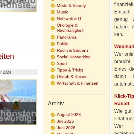
finanzie
Mode & Beauty
Einfach
Musik
Netzwelt & IT
genug 
Ökologie &
haben. A
Nachhaltigkeit
kan...
Panorama
Politik
Webinar
Recht & Steuern
Wer onlin
iten
Social Networking
braucht 
Sport
Eines di
Tipps & Tricks
r 2024
damit 
Urlaub & Reisen
Wirtschaft & Finanzen
automatisi
Klick-T
Archiv
Rabatt
Wie gut 
August 2026
Erfahru
Juli 2026
Wer al
Juni 2026
beziehun