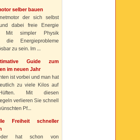
otor selber bauen
etmotor der sich selbst
 und dabei freie Energie
? Mit simpler Physik
n die Energieprobleme
sbar zu sein. Im ...
timative Guide zum
n im neuen Jahr
ten ist vorbei und man hat
eutlich zu viele Kilos auf
üften. Mit diesen
geln verlieren Sie schnell
ünschten Pf...
elle Freiheit schneller
n
eder hat schon von