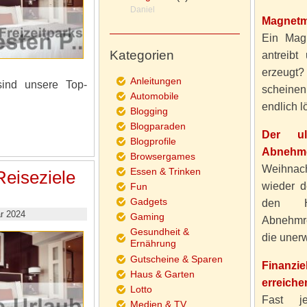
Daniel
Magnetm
Ein Magn
Kategorien
antreibt
erzeugt
Anleitungen
sind unsere Top-
scheine
Automobile
endlich lö
Blogging
Blogparaden
Der ul
Blogprofile
Abnehme
Browsergames
Weihnach
Essen & Trinken
Reiseziele
wieder d
Fun
Gadgets
den H
r 2024
Gaming
Abnehmre
Gesundheit &
die unerw
Ernährung
Gutscheine & Sparen
Finanzi
Haus & Garten
erreiche
Lotto
Fast j
Medien & TV