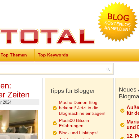
Top Themen
Top Keywords
en:
Neues 
Tipps für Blogger
r Zeiten
Blogma
r 2024
Mache Deinen Blog
Auße
bekannt! Jetzt in die
für d
Blogmachine eintragen!
Plus500 Bitcoin
Mariu
Erfahrungen
und D
Blog- und Linktipps!
12. 