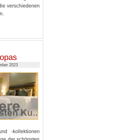
die verschiedenen
n.
:
ropas
mber 2023
nd -kollektionen
ige der schönsten