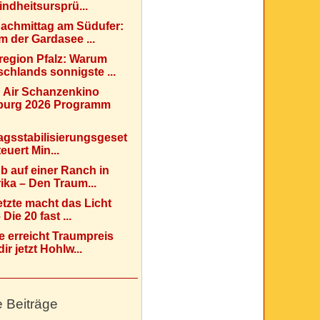
indheitsursprü...
Nachmittag am Südufer:
 der Gardasee ...
region Pfalz: Warum
chlands sonnigste ...
 Air Schanzenkino
urg 2026 Programm
agsstabilisierungsgeset
teuert Min...
b auf einer Ranch in
ka – Den Traum...
etzte macht das Licht
Die 20 fast ...
e erreicht Traumpreis
ir jetzt Hohlw...
e Beiträge