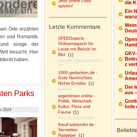
Jetzt online Lotto
die K
spielen!
Ein 
warum
Wein
Letzte Kommentare
chen Orte erzählen
Deuts
gen und Romantik.
SPEEDxpertz -
Open
Onlinemagazin für
und einige der
Hamb
Leute mit Benzin im
elt besucht. Hier
GKV-
Blut
(
)
1
Beitr
ntdeckt haben.
spengler72@googlemail.c
z ver
om
1000-gedanken.de -
Urlau
Gute Nachrichten,
Ameri
Nichts Ernstes
(
)
1
Der l
Barbara
sten Parks
aus – 
argentinien.online -
Politik, Wirtschaft,
Grott
Kultur, Flora und
hole d
r 2024
Fauna
(
)
1
Paco de Buenos Aires
KieuFashionArt.de -
Beliebt
Servietten
Ratgeber
(
)
1