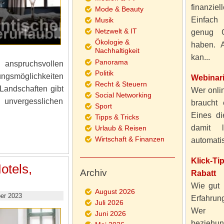
finanzie
Mode & Beauty
Einfach
Musik
Netzwelt & IT
genug 
Ökologie &
haben. A
Nachhaltigkeit
kan...
Panorama
anspruchsvollen
Politik
gsmöglichkeiten
Webinar
Recht & Steuern
Landschaften gibt
Wer onlin
Social Networking
 unvergesslichen
braucht 
Sport
Eines di
Tipps & Tricks
damit 
Urlaub & Reisen
Wirtschaft & Finanzen
automatisi
Klick-T
otels,
Archiv
Rabatt
Wie gut 
August 2026
er 2023
Erfahru
Juli 2026
Wer al
Juni 2026
beziehun