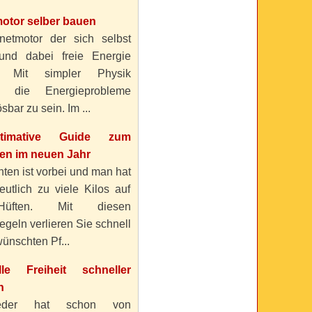
otor selber bauen
etmotor der sich selbst
 und dabei freie Energie
? Mit simpler Physik
n die Energieprobleme
sbar zu sein. Im ...
timative Guide zum
n im neuen Jahr
ten ist vorbei und man hat
eutlich zu viele Kilos auf
üften. Mit diesen
geln verlieren Sie schnell
ünschten Pf...
elle Freiheit schneller
n
eder hat schon von