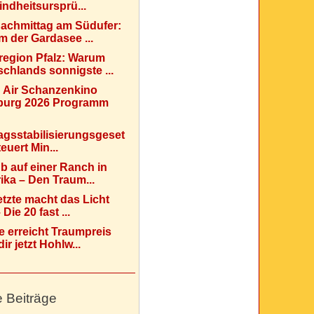
indheitsursprü...
Nachmittag am Südufer:
 der Gardasee ...
region Pfalz: Warum
chlands sonnigste ...
 Air Schanzenkino
urg 2026 Programm
agsstabilisierungsgeset
teuert Min...
b auf einer Ranch in
ka – Den Traum...
etzte macht das Licht
Die 20 fast ...
e erreicht Traumpreis
ir jetzt Hohlw...
e Beiträge