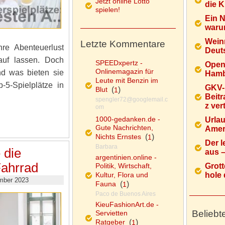
Jetzt online Lotto
die K
spielen!
Ein 
warum
Wein
Letzte Kommentare
re Abenteuerlust
Deuts
auf lassen. Doch
SPEEDxpertz -
Open
Onlinemagazin für
nd was bieten sie
Hamb
Leute mit Benzin im
-5-Spielplätze in
GKV-
Blut
(
)
1
Beitr
spengler72@googlemail.c
z ver
om
1000-gedanken.de -
Urlau
Gute Nachrichten,
Ameri
Nichts Ernstes
(
)
1
Der l
Barbara
 die
aus – 
argentinien.online -
ahrrad
Politik, Wirtschaft,
Grott
Kultur, Flora und
hole d
mber 2023
Fauna
(
)
1
Paco de Buenos Aires
KieuFashionArt.de -
Beliebt
Servietten
Ratgeber
(
)
1