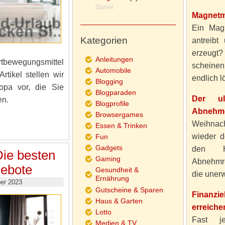
Daniel
Magnetm
Ein Magn
Kategorien
antreibt
erzeugt
Anleitungen
tbewegungsmittel
scheine
Automobile
rtikel stellen wir
endlich lö
Blogging
opa vor, die Sie
Blogparaden
Der ul
en.
Blogprofile
Abnehme
Browsergames
Weihnach
Essen & Trinken
wieder d
Fun
Gadgets
den H
ie besten
Gaming
Abnehmre
ebote
Gesundheit &
die unerw
Ernährung
er 2023
Gutscheine & Sparen
Finanzi
Haus & Garten
erreiche
Lotto
Fast j
Medien & TV