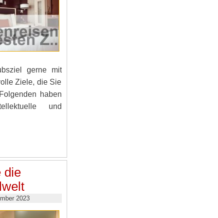
bsziel gerne mit
lle Ziele, die Sie
m Folgenden haben
llektuelle und
 die
lwelt
ember 2023