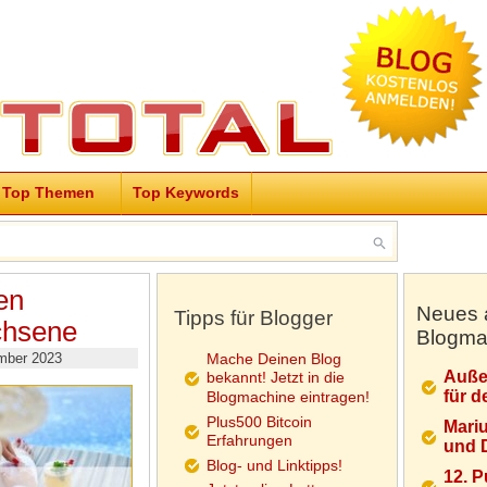
Top Themen
Top Keywords
en
Neues 
Tipps für Blogger
chsene
Blogma
mber 2023
Mache Deinen Blog
Auße
bekannt! Jetzt in die
für d
Blogmachine eintragen!
Plus500 Bitcoin
Mariu
Erfahrungen
und D
Blog- und Linktipps!
12. 